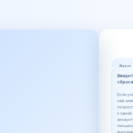
Вход
Введит
сброса
Если уч
ней эле
по восс
к одной
аккаунт
письмо 
выполни