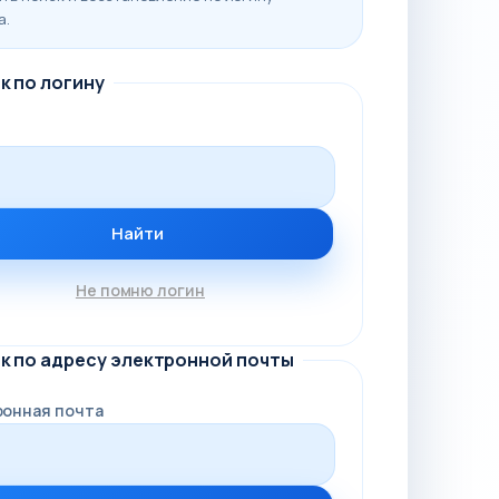
а.
к по логину
Не помню логин
к по адресу электронной почты
ронная почта